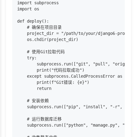
import subprocess

import os

def deploy():

    # 确保在项目目录

    project_dir = "/path/to/your/django6-project"

    os.chdir(project_dir)

    # 使用Git拉取代码

    try:

        subprocess.run(["git", "pull", "origin", 
        print("代码拉取成功")

    except subprocess.CalledProcessError as e:

        print(f"Git错误: {e}")

        return

    # 安装依赖

    subprocess.run(["pip", "install", "-r", "requ
    # 运行数据库迁移

    subprocess.run(["python", "manage.py", "migra