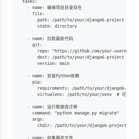
  tasks:

    - name: 确保项目目录存在

      file:

        path: /path/to/your/django6-project

        state: directory

    - name: 拉取最新代码

      git:

        repo: "https://github.com/your-username/d
        dest: /path/to/your/django6-project

        version: main

    - name: 安装Python依赖

      pip:

        requirements: /path/to/your/django6-proje
        virtualenv: /path/to/your/venv  # 可选
    - name: 运行数据库迁移

      command: "python manage.py migrate"

      args:

        chdir: /path/to/your/django6-project

    - name: 收集静态文件
