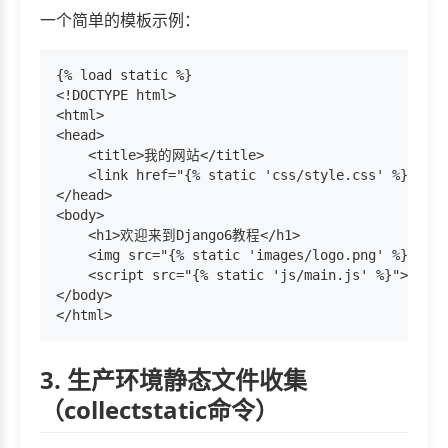
一个简单的模板示例：
{% load static %}

<!DOCTYPE html>

<html>

<head>

    <title>我的网站</title>

    <link href="{% static 'css/style.css' %}" rel
</head>

<body>

    <h1>欢迎来到Django6教程</h1>

    <img src="{% static 'images/logo.png' %}" al
    <script src="{% static 'js/main.js' %}"></scr
</body>

3. 生产环境静态文件收集
（collectstatic命令）