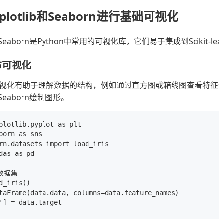
plotlib和Seaborn进行基础可视化
ib和Seaborn是Python中常用的可视化库，它们易于集成到Scik
布可视化
视化有助于理解数据的结构，例如通过直方图或箱线图查看特征值的分布
b或Seaborn绘制图形。
plotlib.pyplot as plt

born as sns

rn.datasets import load_iris

das as pd

数据集

d_iris()

taFrame(data.data, columns=data.feature_names)

'] = data.target
