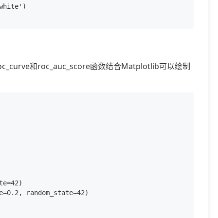
hite')

rve和roc_auc_score函数结合Matplotlib可以绘制
e=42)

e=0.2, random_state=42)
