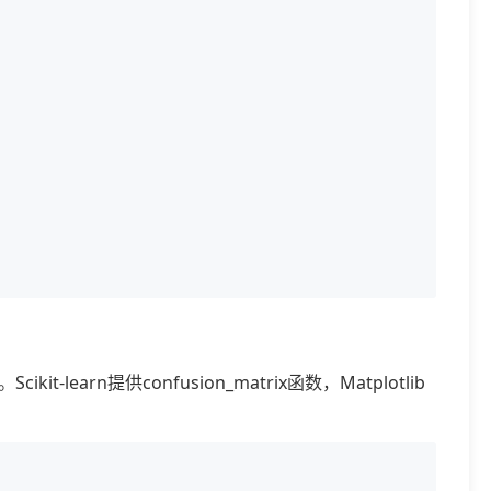
rn提供confusion_matrix函数，Matplotlib