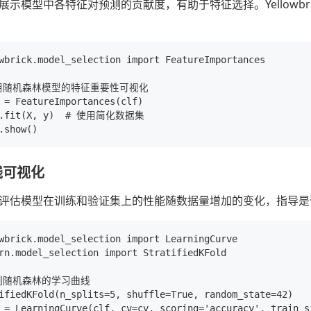
模型中各特征对预测的贡献度，有助于特征选择。Yellowbrick的Feat
wbrick.model_selection import FeatureImportances

用随机森林模型的特征重要性可视化

 = FeatureImportances(clf)

r.fit(X, y)  # 使用简化数据集

线可视化
评估模型在训练和验证集上的性能随数据量增加的变化，指导是
wbrick.model_selection import LearningCurve

rn.model_selection import StratifiedKFold

制随机森林的学习曲线

ifiedKFold(n_splits=5, shuffle=True, random_state=42)

 = LearningCurve(clf, cv=cv, scoring='accuracy', train_s