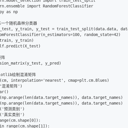
rn.model_selection import train_test_split

rn.ensemble import RandomForestClassifier

py as np

练一个随机森林分类器

_test, y_train, y_test = train_test_split(data.data, dat
omForestClassifier(n_estimators=100, random_state=42)

train, y_train)

lf.predict(X_test)

阵

sion_matrix(y_test, y_pred)

lotlib绘制混淆矩阵

(cm, interpolation='nearest', cmap=plt.cm.Blues)

('混淆矩阵')

ar()

(np.arange(len(data.target_names)), data.target_names)

(np.arange(len(data.target_names)), data.target_names)

l('预测类别')

l('真实类别')

ange(cm.shape[0]):

in range(cm.shape[1]):
