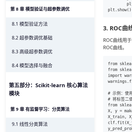
        pl
第 8 章 模型验证与超参数调优
8.1 模型验证方法
3. ROC
8.2 超参数调优基础
ROC曲线用于评
ROC曲线。
8.3 高级超参数调优
from sklea
8.4 模型选择与融合
from sklea
import war
warnings.
第五部分：Scikit-learn 核心算法
模块
# 示例：使
# 将标签二值
from sklea
第 9 章 有监督学习：分类算法
X, y = mak
X_train, X
clf.fit(X_
9.1 线性分类算法
y_pred_pro