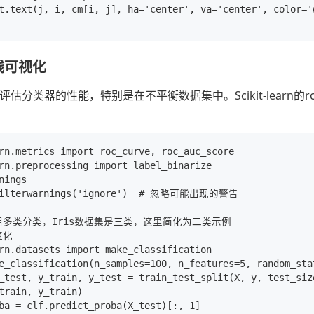
t.text(j, i, cm[i, j], ha='center', va='center', color='w
曲线可视化
估分类器的性能，特别是在不平衡数据集中。Scikit-learn的roc_cu
rn.metrics import roc_curve, roc_auc_score

rn.preprocessing import label_binarize

nings

filterwarnings('ignore')  # 忽略可能出现的警告

用多类分类，Iris数据集是三类，这里简化为二类示例

化

rn.datasets import make_classification

e_classification(n_samples=100, n_features=5, random_stat
_test, y_train, y_test = train_test_split(X, y, test_siz
train, y_train)

ba = clf.predict_proba(X_test)[:, 1]
