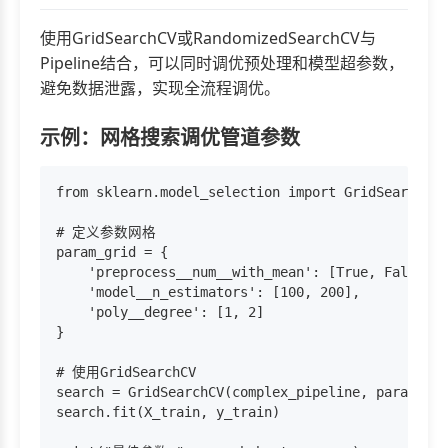
使用GridSearchCV或RandomizedSearchCV与
Pipeline结合，可以同时调优预处理和模型超参数，
避免数据泄露，实现全流程调优。
示例：网格搜索调优管道参数
from sklearn.model_selection import GridSearchCV

# 定义参数网格

param_grid = {

    'preprocess__num__with_mean': [True, False],
    'model__n_estimators': [100, 200],          
    'poly__degree': [1, 2]                      
}

# 使用GridSearchCV

search = GridSearchCV(complex_pipeline, param_gri
search.fit(X_train, y_train)
