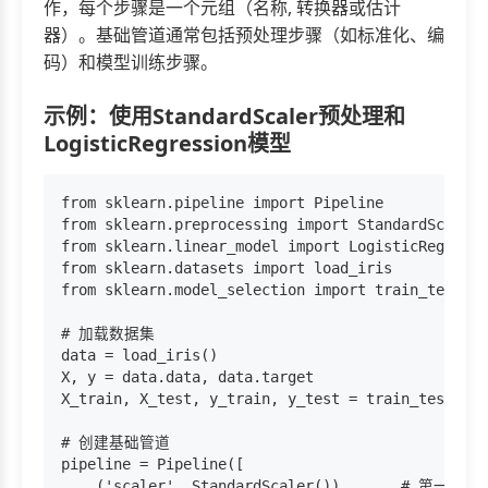
作，每个步骤是一个元组（名称, 转换器或估计
器）。基础管道通常包括预处理步骤（如标准化、编
码）和模型训练步骤。
示例：使用StandardScaler预处理和
LogisticRegression模型
from sklearn.pipeline import Pipeline

from sklearn.preprocessing import StandardScaler

from sklearn.linear_model import LogisticRegressi
from sklearn.datasets import load_iris

from sklearn.model_selection import train_test_sp
# 加载数据集

data = load_iris()

X, y = data.data, data.target

X_train, X_test, y_train, y_test = train_test_spl
# 创建基础管道

pipeline = Pipeline([

    ('scaler', StandardScaler()),      # 第一