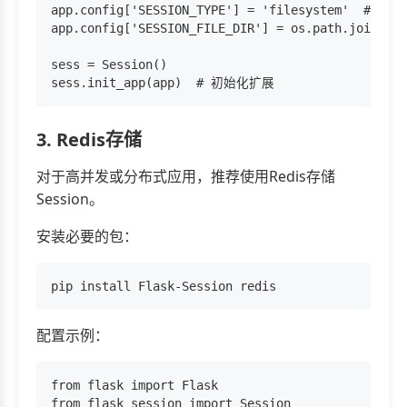
app.config['SESSION_TYPE'] = 'filesystem'  
app.config['SESSION_FILE_DIR'] = os.path.join(a
sess = Session()

3. Redis存储
对于高并发或分布式应用，推荐使用Redis存储
Session。
安装必要的包：
配置示例：
from flask import Flask

from flask_session import Session
