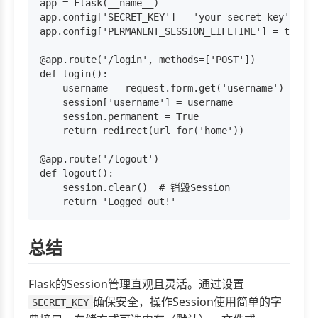
app = Flask(__name__)

app.config['SECRET_KEY'] = 'your-secret-key'

app.config['PERMANENT_SESSION_LIFETIME'] = time
@app.route('/login', methods=['POST'])

def login():

    username = request.form.get('username')

    session['username'] = username

    session.permanent = True

    return redirect(url_for('home'))

@app.route('/logout')

def logout():

    session.clear()  # 销毁Session

总结
Flask的Session管理直观且灵活。通过设置
确保安全，操作Session使用简单的字
SECRET_KEY