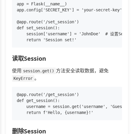
app = Flask(__name__)

app.config['SECRET_KEY'] = 'your-secret-key'

@app.route('/set_session')

def set_session():

    session['username'] = 'JohnDoe'  # 设置Sessio
读取Session
使用
方法安全读取数据，避免
session.get()
。
KeyError
@app.route('/get_session')

def get_session():

    username = session.get('username', 'Guest')
删除Session