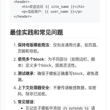
<header>

    <h1>欢迎访问 {{ site_name }}</h1>

    <p>当前用户：{{ user_name }}</p>

最佳实践和常见问题
保持母版模板简洁
：仅包含通用元素，如页眉、
页脚和导航。
使用多个block
：为不同部分（如侧边栏、脚
本）定义多个block，提高灵活性。
测试继承
：确保子模板正确重写block，避免遗
漏。
上下文处理器安全
：不要传递敏感数据，如密
码，除非已加密。
常见错误
：
忘记在子模板中添加
语
{% extends %}