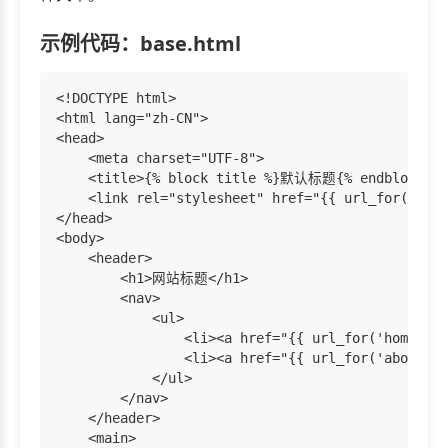
示例代码：base.html
<!DOCTYPE html>

<html lang="zh-CN">

<head>

    <meta charset="UTF-8">

    <title>{% block title %}默认标题{% endblock %}<
    <link rel="stylesheet" href="{{ url_for('stat
</head>

<body>

    <header>

        <h1>网站标题</h1>

        <nav>

            <ul>

                <li><a href="{{ url_for('home') 
                <li><a href="{{ url_for('about')
            </ul>

        </nav>

    </header>

    <main>
