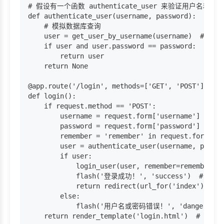
# 假设有一个函数 authenticate_user 来验证用户名和密码

def authenticate_user(username, password):

    # 模拟数据库查询

    user = get_user_by_username(username)  #
    if user and user.password == password:
        return user

    return None

@app.route('/login', methods=['GET', 'POST'])

def login():

    if request.method == 'POST':

        username = request.form['username']

        password = request.form['password']

        remember = 'remember' in request.f
        user = authenticate_user(username, passwo
        if user:

            login_user(user, remember=remem
            flash('登录成功！', 'success')  # 显
            return redirect(url_for('index'
        else:

            flash('用户名或密码错误！', 'danger')