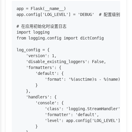
app = Flask(__name__)

app.config['LOG_LEVEL'] = 'DEBUG'  # 配置级别为字符
# 在应用初始化时设置日志

import logging

from logging.config import dictConfig

log_config = {

    'version': 1,

    'disable_existing_loggers': False,

    'formatters': {

        'default': {

            'format': '%(asctime)s - %(name)s - %
        }

    },

    'handlers': {

        'console': {

            'class': 'logging.StreamHandler',

            'formatter': 'default',

            'level': app.config['LOG_LEVEL'] 
        }
