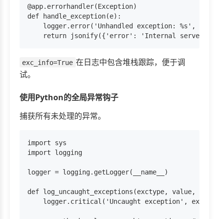
@app.errorhandler(Exception)

def handle_exception(e):

    logger.error('Unhandled exception: %s', e
在日志中包含堆栈跟踪，便于调
exc_info=True
试。
使用Python的全局异常钩子
捕获所有未处理的异常。
import sys

import logging

logger = logging.getLogger(__name__)

def log_uncaught_exceptions(exctype, value, trace
    logger.critical('Uncaught exception', exc_inf