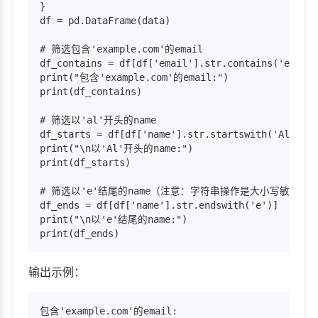
}

df = pd.DataFrame(data)

# 筛选包含'example.com'的email

df_contains = df[df['email'].str.contains('exampl
print("包含'example.com'的email:")

print(df_contains)

# 筛选以'al'开头的name

df_starts = df[df['name'].str.startswith('Al')]

print("\n以'Al'开头的name:")

print(df_starts)

# 筛选以'e'结尾的name（注意：字符串操作是大小写敏感的）
df_ends = df[df['name'].str.endswith('e')]

print("\n以'e'结尾的name:")

输出示例：
包含'example.com'的email:
