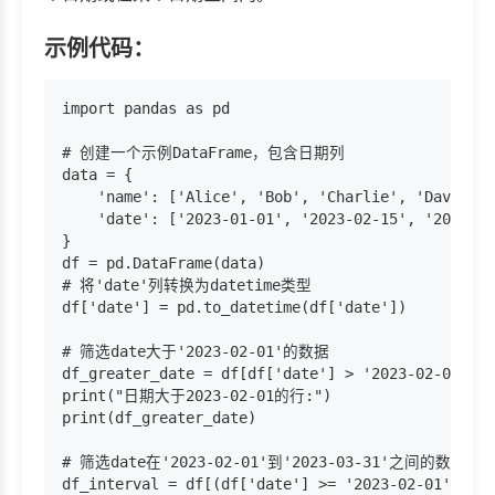
示例代码：
import pandas as pd

# 创建一个示例DataFrame，包含日期列

data = {

    'name': ['Alice', 'Bob', 'Charlie', 'David'],

    'date': ['2023-01-01', '2023-02-15', '2023-03
}

df = pd.DataFrame(data)

# 将'date'列转换为datetime类型

df['date'] = pd.to_datetime(df['date'])

# 筛选date大于'2023-02-01'的数据

df_greater_date = df[df['date'] > '2023-02-01']

print("日期大于2023-02-01的行:")

print(df_greater_date)

# 筛选date在'2023-02-01'到'2023-03-31'之间的数据（
df_interval = df[(df['date'] >= '2023-02-01') & (