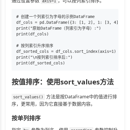
通过设置参数
，可以按列索引排序。
axis=1
# 创建一个列索引为字母的示例DataFrame

df_cols = pd.DataFrame({3: [1, 2], 1: [3, 4], 2: 
print("原始DataFrame（列索引为字母）:")

print(df_cols)

# 按列索引升序排序

df_sorted_cols = df_cols.sort_index(axis=1)

print("\n按列索引排序后:")

按值排序：使用sort_values方法
方法是按DataFrame中的值进行排
sort_values()
序，更常用，因为它直接基于数据内容。
按单列排序
指定
参数为列名，使用
参数控制升