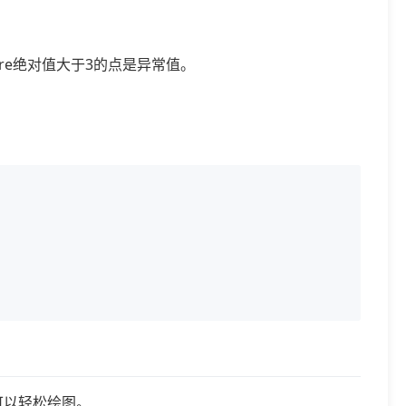
ore绝对值大于3的点是异常值。
b可以轻松绘图。