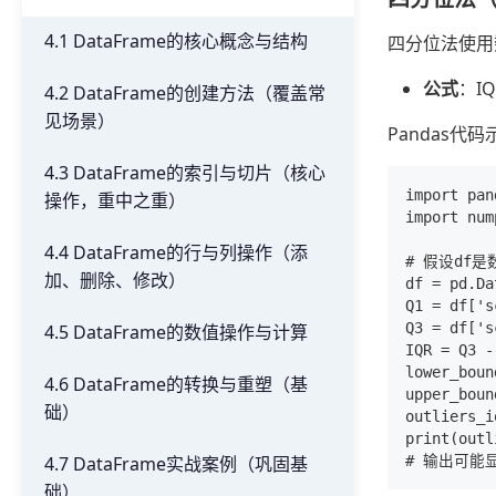
4.1 DataFrame的核心概念与结构
四分位法使用
公式
：IQ
4.2 DataFrame的创建方法（覆盖常
见场景）
Pandas代
4.3 DataFrame的索引与切片（核心
import pan
操作，重中之重）
import num
4.4 DataFrame的行与列操作（添
# 假设df是
加、删除、修改）
df = pd.Da
Q1 = df['s
Q3 = df['s
4.5 DataFrame的数值操作与计算
IQR = Q3 - 
lower_boun
4.6 DataFrame的转换与重塑（基
upper_boun
础）
outliers_i
print(outl
4.7 DataFrame实战案例（巩固基
础）