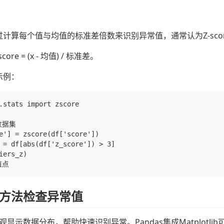
法通过计算每个值与均值的标准差倍数来识别异常值，通常认为Z-sc
score = (x - 均值) / 标准差。
码示例：
.stats import zscore

据集

e'] = zscore(df['score'])

 = df[abs(df['z_score']) > 3]

iers_z)

方法检查异常值
显示数据分布，帮助快速识别异常。Pandas集成Matplotli