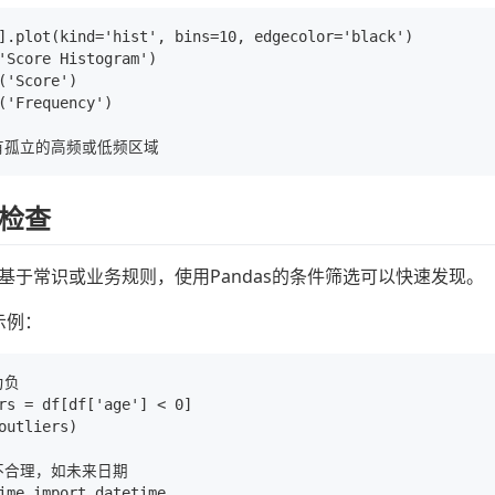
].plot(kind='hist', bins=10, edgecolor='black')

'Score Histogram')

('Score')

('Frequency')

检查
基于常识或业务规则，使用Pandas的条件筛选可以快速发现。
码示例：
负

rs = df[df['age'] < 0]

outliers)

不合理，如未来日期

ime import datetime
