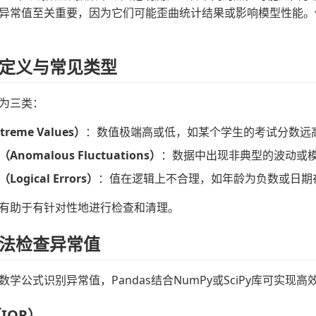
异常值至关重要，因为它们可能歪曲统计结果或影响模型性能。使
定义与常见类型
为三类：
reme Values）
：数值极端高或低，如某个学生的考试分数远
nomalous Fluctuations）
：数据中出现非典型的波动或
ogical Errors）
：值在逻辑上不合理，如年龄为负数或日期
有助于有针对性地进行检查和清理。
法检查异常值
学公式识别异常值，Pandas结合NumPy或SciPy库可实现高
IQR）