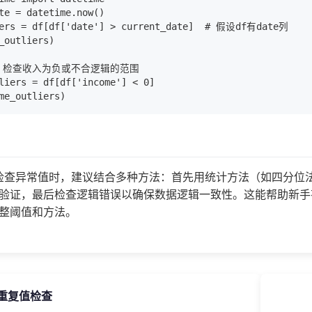
te = datetime.now()

iers = df[df['date'] > current_date]  # 假设df有date列

_outliers)

：检查收入为负或不合逻辑的范围

liers = df[df['income'] < 0]

s中检查异常值时，建议结合多种方法：首先用统计方法（如四分位法
验证，最后检查逻辑错误以确保数据逻辑一致性。这能帮助新手
整阈值和方法。
3 重复值检查