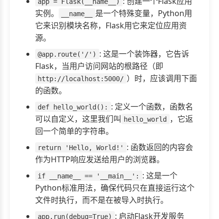
: 创建一个Flask应用
app = Flask(__name__)
实例。
是一个特殊变量，Python用
__name__
它来识别模块名称，Flask用它来定位应用资
源。
: 这是一个装饰器，它告诉
@app.route('/')
Flask，当用户访问网站的根路径（即
）时，应该调用下面
http://localhost:5000/
的函数。
: 定义一个函数，函数名
def hello_world():
可以自定义，这里我们叫
，它返
hello_world
回一个简单的字符串。
: 函数返回的内容会
return 'Hello, World!'
作为HTTP响应发送给用户的浏览器。
: 这是一个
if __name__ == '__main__':
Python标准用法，确保代码只在直接运行这个
文件时执行，而不是在被导入时执行。
: 启动Flask开发服务
app.run(debug=True)