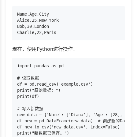
Name,Age,City

Alice,25,New York

Bob,30,London

现在，使用Python进行操作：
import pandas as pd

# 读取数据

df = pd.read_csv('example.csv')

print("原始数据：")

print(df)

# 写入新数据

new_data = {'Name': ['Diana'], 'Age': [28], 'City
df_new = pd.DataFrame(new_data)  # 创建新的DataFram
df_new.to_csv('new_data.csv', index=False)

print("新数据已保存。")
