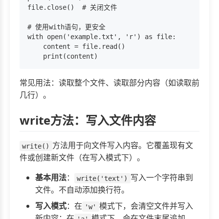
file.close()  # 关闭文件

# 使用with语句，更安全

with open('example.txt', 'r') as file:

    content = file.read()

常见用法：读取整个文件、读取部分内容（如读取前
几行）。
write方法：写入文件内容
方法用于向文件写入内容。它覆盖现有文
write()
件或创建新文件（在写入模式下）。
基本用法
：
写入一个字符串到
write('text')
文件。不自动添加换行符。
写入模式
：在
模式下，会清空文件并写入
'w'
新内容；在
模式下，会在文件末尾追加。
'a'