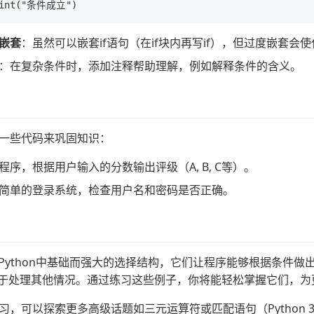
嵌套
：虽然可以嵌套if语句（在if块内再写if），但过度嵌套
：在复杂条件时，添加注释帮助理解，例如解释条件的含义。
一些代码来巩固知识：
程序，根据用户输入的分数输出评级（A, B, C等）。
简单的登录系统，检查用户名和密码是否正确。
f, else是Python中基础而强大的选择结构，它们让程序能够根据条
e用于处理其他情况。通过练习这些例子，你将能轻松掌握它们，
，可以探索更多高级话题如三元运算符或匹配语句（Python 3.