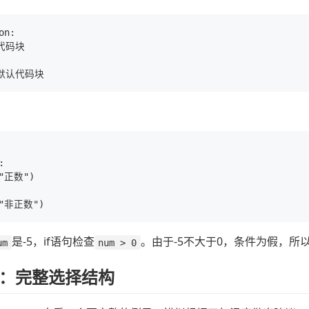
n:

代码块



("正数")

是-5，if语句检查
。由于-5不大于0，条件为假，所以跳
um
num > 0
：完整选择结构