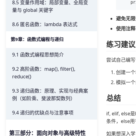
8.5 变量作用域：局部变量、全局变
量与 global 关键字
避免无限
8.6 匿名函数：lambda 表达式
使用注释
第9章：函数式编程与递归
练习建议
9.1 函数式编程思想简介
尝试自己编写
9.2 高阶函数：map(), filter(),
创建一个
reduce()
模拟一个
9.3 递归函数：原理、实现与经典案
总结
例（如阶乘、斐波那契数列）
9.4 递归的优缺点与注意事项
if, eli
条件，els
第三部分：面向对象与高级特性
如果想深入学习