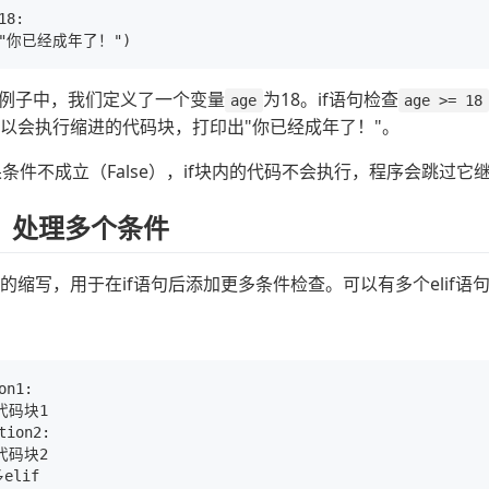
8:

例子中，我们定义了一个变量
为18。if语句检查
age
age >= 18
，所以会执行缩进的代码块，打印出"你已经成年了！"。
条件不成立（False），if块内的代码不会执行，程序会跳过它
句：处理多个条件
lse if"的缩写，用于在if语句后添加更多条件检查。可以有多个eli
on1:

代码块1

tion2:

代码块2
