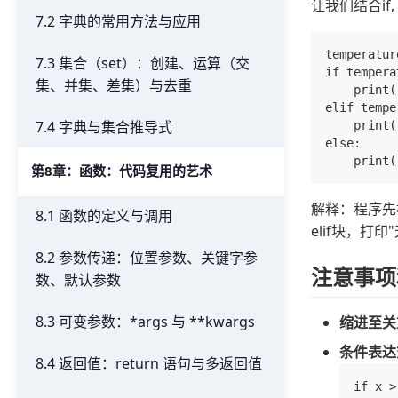
让我们结合if
7.2 字典的常用方法与应用
temperat
7.3 集合（set）：创建、运算（交
if tempera
集、并集、差集）与去重
    pri
elif tempe
7.4 字典与集合推导式
    pri
else:

第8章：函数：代码复用的艺术
解释：程序先检
8.1 函数的定义与调用
elif块，打
8.2 参数传递：位置参数、关键字参
注意事项
数、默认参数
8.3 可变参数：*args 与 **kwargs
缩进至关
条件表达
8.4 返回值：return 语句与多返回值
if x >