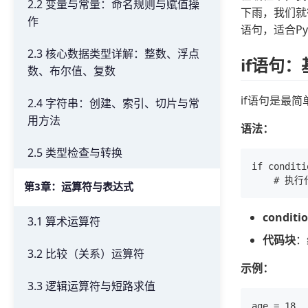
2.2 变量与常量：命名规则与赋值操
下雨，我们就待
作
语句，适合Py
2.3 核心数据类型详解：整数、浮点
if语句
数、布尔值、复数
if语句是最
2.4 字符串：创建、索引、切片与常
用方法
语法：
2.5 类型检查与转换
if conditio
第3章：运算符与表达式
conditi
3.1 算术运算符
代码块
：
3.2 比较（关系）运算符
示例：
3.3 逻辑运算符与短路求值
age = 18
