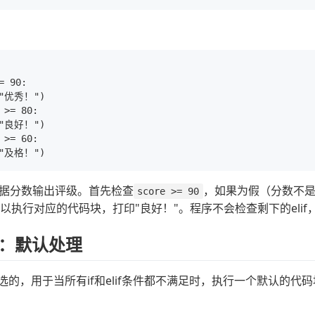
= 90:

("优秀！")

 >= 80:

("良好！")

 >= 60:

据分数输出评级。首先检查
，如果为假（分数不是
score >= 90
所以执行对应的代码块，打印"良好！"。程序不会检查剩下的el
句：默认处理
是可选的，用于当所有if和elif条件都不满足时，执行一个默认的