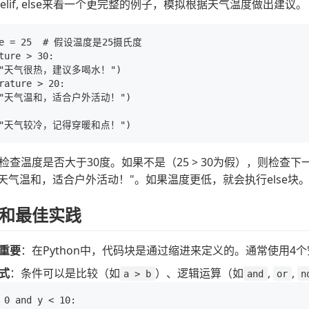
, elif, else来看一个更完整的例子，模拟根据天气温度做出建议。
ure = 25  # 假设温度是25摄氏度

ture > 30:

nt("天气很热，建议多喝水！")

rature > 20:

nt("天气温和，适合户外活动！")

查温度是否大于30度。如果不是（25 > 30为假），则检查下一
印"天气温和，适合户外活动！"。如果温度更低，就会执行else块
和最佳实践
重要
：在Python中，代码块是通过缩进来定义的。通常使用
式
：条件可以是比较（如
）、逻辑运算（如
,
,
a > b
and
or
n
 0 and y < 10:
