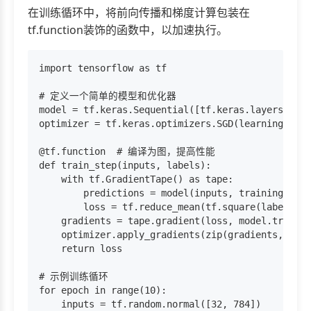
在训练循环中，将前向传播和梯度计算包装在
tf.function装饰的函数中，以加速执行。
import tensorflow as tf

# 定义一个简单的模型和优化器

model = tf.keras.Sequential([tf.keras.layers.Dens
optimizer = tf.keras.optimizers.SGD(learning_rate
@tf.function  # 编译为图，提高性能

def train_step(inputs, labels):

    with tf.GradientTape() as tape:

        predictions = model(inputs, training=True
        loss = tf.reduce_mean(tf.square(labels - 
    gradients = tape.gradient(loss, model.trainab
    optimizer.apply_gradients(zip(gradients, mode
    return loss

# 示例训练循环

for epoch in range(10):

    inputs = tf.random.normal([32, 784])
