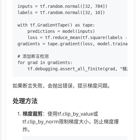
inputs = tf.random.normal([32, 784])

labels = tf.random.normal([32, 10])

with tf.GradientTape() as tape:

    predictions = model(inputs)

    loss = tf.reduce_mean(tf.square(labels - pred
gradients = tape.gradient(loss, model.trainable_v
# 添加断言检测

for grad in gradients:

如果断言失败，会抛出错误，提示梯度问题。
处理方法
梯度裁剪
：使用tf.clip_by_value或
tf.clip_by_norm限制梯度大小，防止梯度爆
炸。