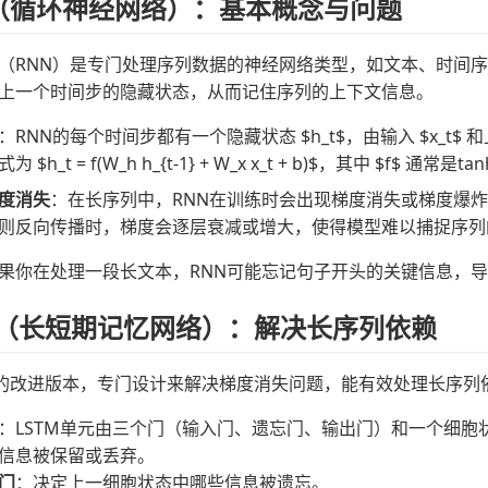
NN（循环神经网络）：基本概念与问题
（RNN）是专门处理序列数据的神经网络类型，如文本、时间序
上一个时间步的隐藏状态，从而记住序列的上下文信息。
：RNN的每个时间步都有一个隐藏状态 $h_t$，由输入 $x_t$ 
 $h_t = f(W_h h_{t-1} + W_x x_t + b)$，其中 $f$ 通常
度消失
：在长序列中，RNN在训练时会出现梯度消失或梯度爆
则反向传播时，梯度会逐层衰减或增大，使得模型难以捕捉序列
果你在处理一段长文本，RNN可能忘记句子开头的关键信息，
STM（长短期记忆网络）：解决长序列依赖
NN的改进版本，专门设计来解决梯度消失问题，能有效处理长序列
：LSTM单元由三个门（输入门、遗忘门、输出门）和一个细胞状态
信息被保留或丢弃。
门
：决定上一细胞状态中哪些信息被遗忘。