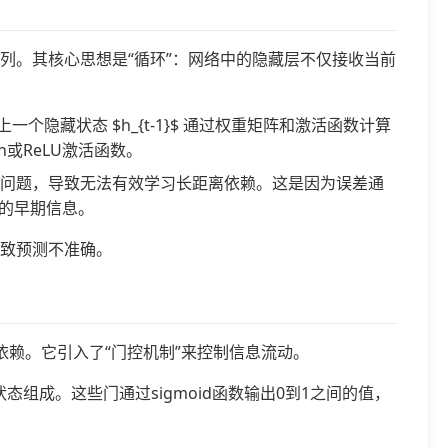
列。其核心思想是“循环”：网络中的隐藏层不仅接收当前
和上一个隐藏状态 $h_{t-1}$ 通过权重矩阵和激活函数计算
是tanh或ReLU激活函数。
炸问题，导致无法有效学习长距离依赖。这是因为误差通
的早期信息。
导致预测不准确。
依赖。它引入了“门控机制”来控制信息流动。
组成。这些门通过sigmoid函数输出0到1之间的值，