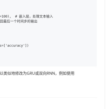
ength=100),  # 嵌入层，处理文本输入

个单元，返回最后一个时间步的输出

=['accuracy'])

可以类似地修改为GRU或双向RNN，例如使用