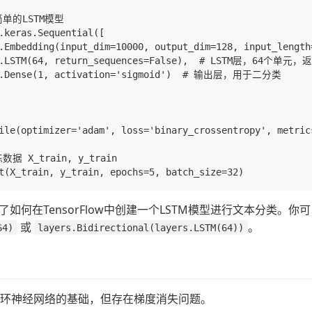
单的LSTM模型

.keras.Sequential([

s.Embedding(input_dim=10000, output_dim=128, input_l
rs.LSTM(64, return_sequences=False),  # LSTM层，64
s.Dense(1, activation='sigmoid')  # 输出层，用于二分类

ile(optimizer='adam', loss='binary_crossentropy', metrics
据 X_train, y_train

如何在TensorFlow中创建一个LSTM模型进行文本分类。你
或
。
64)
layers.Bidirectional(layers.LSTM(64))
循环神经网络的基础，但存在梯度消失问题。