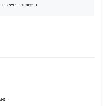
trics=['accuracy'])

AN）。