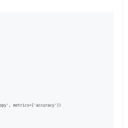
opy', metrics=['accuracy'])
