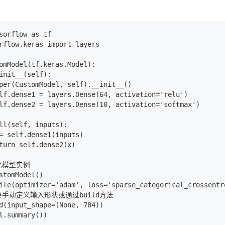
sorflow as tf

rflow.keras import layers

omModel(tf.keras.Model):

init__(self):

per(CustomModel, self).__init__()

lf.dense1 = layers.Dense(64, activation='relu')

lf.dense2 = layers.Dense(10, activation='softmax')

ll(self, inputs):

= self.dense1(inputs)

turn self.dense2(x)

化模型实例

stomModel()

ile(optimizer='adam', loss='sparse_categorical_crossentr
要手动定义输入形状或通过build方法

d(input_shape=(None, 784))
