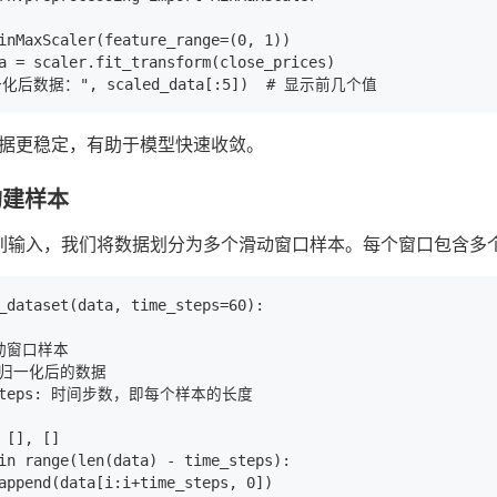
inMaxScaler(feature_range=(0, 1))

a = scaler.fit_transform(close_prices)

据更稳定，有助于模型快速收敛。
构建样本
序列输入，我们将数据划分为多个滑动窗口样本。每个窗口包含
_dataset(data, time_steps=60):

动窗口样本

: 归一化后的数据

e_steps: 时间步数，即每个样本的长度

 [], []

in range(len(data) - time_steps):

append(data[i:i+time_steps, 0])
