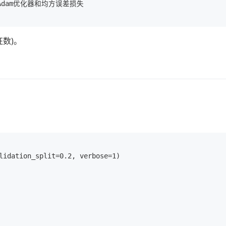
# 使用Adam优化器和均方误差损失

征数)。
lidation_split=0.2, verbose=1)
