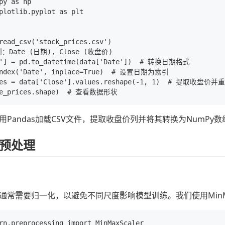
py as np

plotlib.pyplot as plt

read_csv('stock_prices.csv')

Date (日期), Close (收盘价)

e'] = pd.to_datetime(data['Date'])  # 转换日期格式

index('Date', inplace=True)  # 设置日期为索引

ces = data['Close'].values.reshape(-1, 1)  # 提取收盘价并重
用Pandas加载CSV文件，提取收盘价列并将其转换为NumPy
预处理
通常需要归一化，以避免不同尺度影响模型训练。我们使用MinMax
rn.preprocessing import MinMaxScaler
