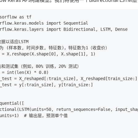
Flow Keras API构建模型。我们将使用一个Bidirectional
sorflow as tf

rflow.keras.models import Sequential

rflow.keras.layers import Bidirectional, LSTM, Dense

据以适应LSTM

应为 (样本数, 时间步数, 特征数)，特征数为1（收盘价）

 = X.reshape(X.shape[0], X.shape[1], 1)

和测试集（例如，80% 训练，20% 测试）

 = int(len(X) * 0.8)

_test = X_reshaped[:train_size], X_reshaped[train_size:]

_test = y[:train_size], y[train_size:]

quential([

ctional(LSTM(units=50, return_sequences=False, input_sha
e(units=1)  # 输出层，预测单个值
