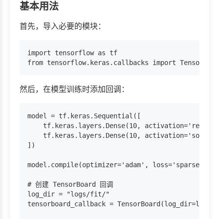
基本用法
首先，导入必要的模块：
import tensorflow as tf

然后，在模型训练时添加回调：
model = tf.keras.Sequential([

    tf.keras.layers.Dense(10, activation='relu', 
    tf.keras.layers.Dense(10, activation='softmax
])

model.compile(optimizer='adam', loss='sparse_cate
# 创建 TensorBoard 回调

log_dir = "logs/fit/"

tensorboard_callback = TensorBoard(log_dir=log_di