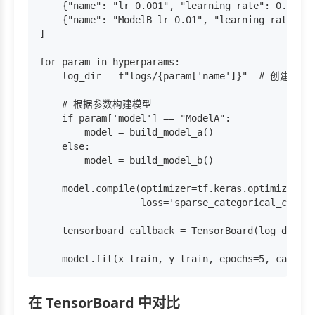
    {"name": "lr_0.001", "learning_rate": 0.001, 
    {"name": "ModelB_lr_0.01", "learning_rate": 0
]

for param in hyperparams:

    log_dir = f"logs/{param['name']}"  # 创建唯
    # 根据参数构建模型

    if param['model'] == "ModelA":

        model = build_model_a()

    else:

        model = build_model_b()

    model.compile(optimizer=tf.keras.optimizers.A
                  loss='sparse_categorical_crosse
    tensorboard_callback = TensorBoard(log_dir=lo
在 TensorBoard 中对比