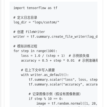
import tensorflow as tf

# 定义日志目录

log_dir = "logs/custom/"

# 创建 FileWriter

writer = tf.summary.create_file_writer(log_dir)

# 模拟训练过程

for step in range(100):

    loss = 1.0 / (step + 1)  # 示例损失值

    accuracy = 0.5 + step * 0.01  # 示例准确率

    # 在上下文中写入摘要

    with writer.as_default():

        tf.summary.scalar("loss", loss, step=s
        tf.summary.scalar("accuracy", accuracy, s
        # 记录图像示例（假设有图像数据）

        if step % 10 == 0:

            image = tf.random.normal([1, 28, 28