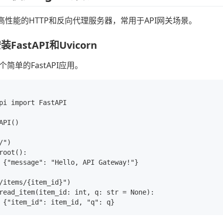
个高性能的HTTP和反向代理服务器，常用于API网关场景。
astAPI和Uvicorn
简单的FastAPI应用。
pi import FastAPI

API()

")

root():

 {"message": "Hello, API Gateway!"}

/items/{item_id}")

read_item(item_id: int, q: str = None):
