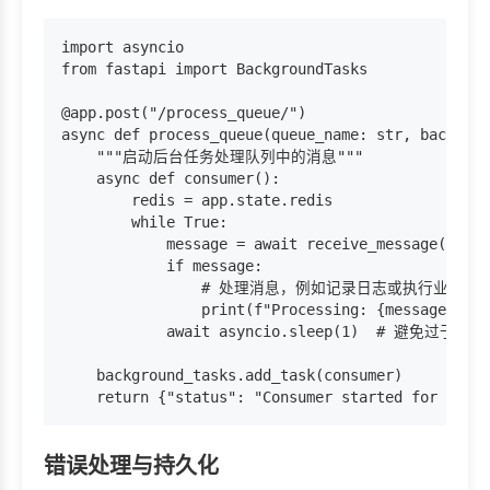
import asyncio

from fastapi import BackgroundTasks

@app.post("/process_queue/")

async def process_queue(queue_name: str, backgrou
    """启动后台任务处理队列中的消息"""

    async def consumer():

        redis = app.state.redis

        while True:

            message = await receive_message(redis
            if message:

                # 处理消息，例如记录日志或执行业务逻辑
                print(f"Processing: {message}")

            await asyncio.sleep(1)  # 避免过于频
    background_tasks.add_task(consumer)

错误处理与持久化