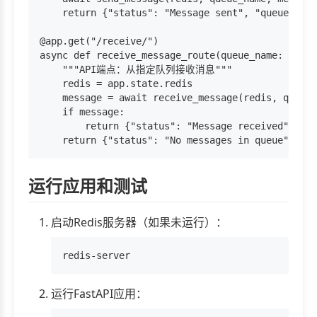
    return {"status": "Message sent", "queue": qu
@app.get("/receive/")

async def receive_message_route(queue_name: str):

    """API端点：从指定队列接收消息"""

    redis = app.state.redis

    message = await receive_message(redis, queue_
    if message:

        return {"status": "Message received", "qu
运行应用和测试
启动Redis服务器（如果未运行）：
运行FastAPI应用：