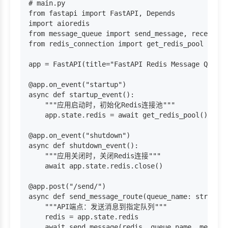
# main.py

from fastapi import FastAPI, Depends

import aioredis

from message_queue import send_message, receive_m
from redis_connection import get_redis_pool

app = FastAPI(title="FastAPI Redis Message Queue 
@app.on_event("startup")

async def startup_event():

    """应用启动时，初始化Redis连接池"""

    app.state.redis = await get_redis_pool()

@app.on_event("shutdown")

async def shutdown_event():

    """应用关闭时，关闭Redis连接"""

    await app.state.redis.close()

@app.post("/send/")

async def send_message_route(queue_name: str, mes
    """API端点：发送消息到指定队列"""

    redis = app.state.redis

    await send_message(redis, queue_name, message