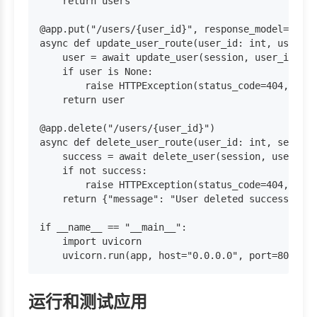
    return users

@app.put("/users/{user_id}", response_model=UserR
async def update_user_route(user_id: int, user_da
    user = await update_user(session, user_id, us
    if user is None:

        raise HTTPException(status_code=404, deta
    return user

@app.delete("/users/{user_id}")

async def delete_user_route(user_id: int, session
    success = await delete_user(session, user_id)

    if not success:

        raise HTTPException(status_code=404, deta
    return {"message": "User deleted successfully
if __name__ == "__main__":

    import uvicorn

运行和测试应用