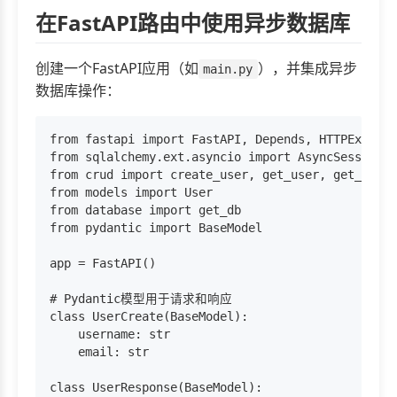
在FastAPI路由中使用异步数据库
创建一个FastAPI应用（如
），并集成异步
main.py
数据库操作：
from fastapi import FastAPI, Depends, HTTPExcepti
from sqlalchemy.ext.asyncio import AsyncSession

from crud import create_user, get_user, get_all_u
from models import User

from database import get_db

from pydantic import BaseModel

app = FastAPI()

# Pydantic模型用于请求和响应

class UserCreate(BaseModel):

    username: str

    email: str

class UserResponse(BaseModel):
