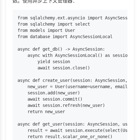
数。使用异步上下文管理器：
from sqlalchemy.ext.asyncio import AsyncSession

from sqlalchemy import select

from models import User

from database import AsyncSessionLocal

async def get_db() -> AsyncSession:

    async with AsyncSessionLocal() as session:

        yield session

        await session.close()

async def create_user(session: AsyncSession, user
    new_user = User(username=username, email=emai
    session.add(new_user)

    await session.commit()

    await session.refresh(new_user)

    return new_user

async def get_user(session: AsyncSession, user_id
    result = await session.execute(select(User).f
    return result.scalar_one_or_none()
