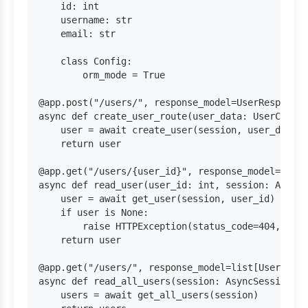
    id: int

    username: str

    email: str

    class Config:

        orm_mode = True

@app.post("/users/", response_model=UserResponse)

async def create_user_route(user_data: UserCreate
    user = await create_user(session, user_data.u
    return user

@app.get("/users/{user_id}", response_model=UserR
async def read_user(user_id: int, session: AsyncS
    user = await get_user(session, user_id)

    if user is None:

        raise HTTPException(status_code=404, deta
    return user

@app.get("/users/", response_model=list[UserRespo
async def read_all_users(session: AsyncSession = 
    users = await get_all_users(session)
