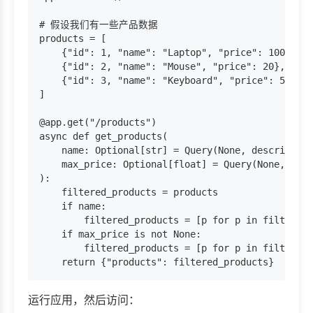
# 假设我们有一些产品数据

products = [

    {"id": 1, "name": "Laptop", "price": 1000},

    {"id": 2, "name": "Mouse", "price": 20},

    {"id": 3, "name": "Keyboard", "price": 50},

]

@app.get("/products")

async def get_products(

    name: Optional[str] = Query(None, descrip
    max_price: Optional[float] = Query(None, g
):

    filtered_products = products

    if name:

        filtered_products = [p for p in filtered_
    if max_price is not None:

        filtered_products = [p for p in filtered_
运行应用，然后访问：