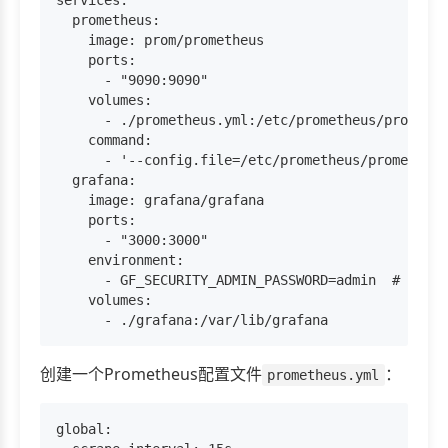
services:

  prometheus:

    image: prom/prometheus

    ports:

      - "9090:9090"

    volumes:

      - ./prometheus.yml:/etc/prometheus/promethe
    command:

      - '--config.file=/etc/prometheus/prometheus
  grafana:

    image: grafana/grafana

    ports:

      - "3000:3000"

    environment:

      - GF_SECURITY_ADMIN_PASSWORD=admin  # 设
    volumes:

创建一个Prometheus配置文件
：
prometheus.yml
global:
