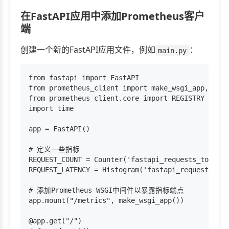
在FastAPI应用中添加Prometheus客户
端
创建一个新的FastAPI应用文件，例如
：
main.py
from fastapi import FastAPI

from prometheus_client import make_wsgi_app, Coun
from prometheus_client.core import REGISTRY

import time

app = FastAPI()

# 定义一些指标

REQUEST_COUNT = Counter('fastapi_requests_total',
REQUEST_LATENCY = Histogram('fastapi_request_late
# 添加Prometheus WSGI中间件以暴露指标端点

app.mount("/metrics", make_wsgi_app())

@app.get("/")
