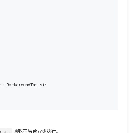
: BackgroundTasks):

函数在后台异步执行。
email