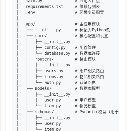
│   main.py              # 应用入口点

│   requirements.txt     # 依赖包列表

│   .env                 # 环境变量配置

│

├── app/                 # 主应用模块

│   ├── __init__.py      # 标记为Python包

│   ├── core/            # 核心配置和设置

│   │   ├── __init__.py

│   │   ├── config.py    # 配置管理

│   │   └── database.py  # 数据库连接

│   ├── routers/         # 路由模块

│   │   ├── __init__.py

│   │   ├── users.py     # 用户相关路由

│   │   ├── items.py     # 物品相关路由

│   │   └── auth.py      # 认证路由

│   ├── models/          # 数据库模型

│   │   ├── __init__.py

│   │   ├── user.py      # 用户模型

│   │   └── item.py      # 物品模型

│   ├── schemas/         # Pydantic模型（用于请求
│   │   ├── __init__.py

│   │   ├── user.py

│   │   └── item.py
