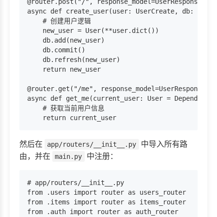
@router.post("/", response_model=UserResponse)

async def create_user(user: UserCreate, db: Sessi
    # 创建用户逻辑

    new_user = User(**user.dict())

    db.add(new_user)

    db.commit()

    db.refresh(new_user)

    return new_user

@router.get("/me", response_model=UserResponse)

async def get_me(current_user: User = Depends(get
    # 获取当前用户信息

然后在
中导入所有路
app/routers/__init__.py
由，并在
中注册：
main.py
# app/routers/__init__.py

from .users import router as users_router

from .items import router as items_router

from .auth import router as auth_router
