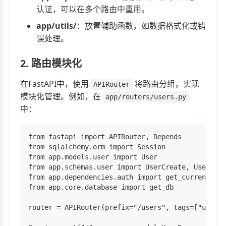
认证，可以在多个路由中重用。
app/utils/
：放置辅助函数，如数据格式化或错
误处理。
2. 路由模块化
在FastAPI中，使用
将路由分组，实现
APIRouter
模块化管理。例如，在
app/routers/users.py
中：
from fastapi import APIRouter, Depends

from sqlalchemy.orm import Session

from app.models.user import User

from app.schemas.user import UserCreate, UserResp
from app.dependencies.auth import get_current_use
from app.core.database import get_db

router = APIRouter(prefix="/users", tags=["users"