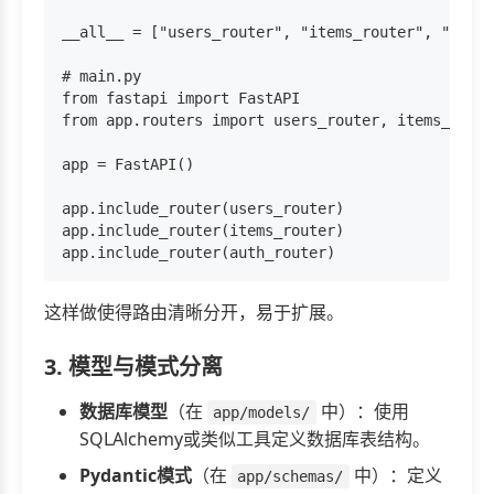
__all__ = ["users_router", "items_router", "auth_
# main.py

from fastapi import FastAPI

from app.routers import users_router, items_route
app = FastAPI()

app.include_router(users_router)

app.include_router(items_router)

这样做使得路由清晰分开，易于扩展。
3. 模型与模式分离
数据库模型
（在
中）：使用
app/models/
SQLAlchemy或类似工具定义数据库表结构。
Pydantic模式
（在
中）：定义
app/schemas/