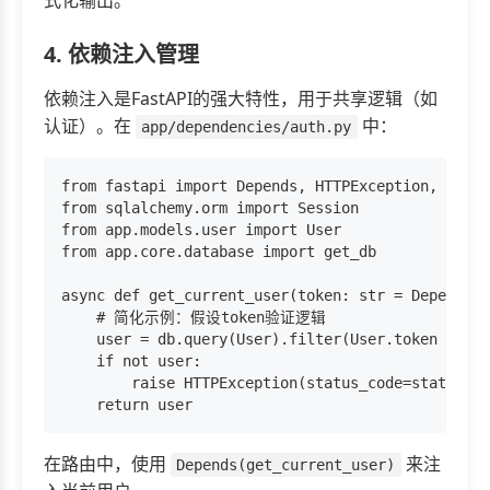
式化输出。
4. 依赖注入管理
依赖注入是FastAPI的强大特性，用于共享逻辑（如
认证）。在
中：
app/dependencies/auth.py
from fastapi import Depends, HTTPException, statu
from sqlalchemy.orm import Session

from app.models.user import User

from app.core.database import get_db

async def get_current_user(token: str = Depends(o
    # 简化示例：假设token验证逻辑

    user = db.query(User).filter(User.token == to
    if not user:

        raise HTTPException(status_code=status.HT
在路由中，使用
来注
Depends(get_current_user)