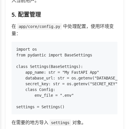
入当前用户。
5. 配置管理
在
中处理配置，使用环境变
app/core/config.py
量：
import os

from pydantic import BaseSettings

class Settings(BaseSettings):

    app_name: str = "My FastAPI App"

    database_url: str = os.getenv("DATABASE_URL",
    secret_key: str = os.getenv("SECRET_KEY", "se
    class Config:

        env_file = ".env"

在需要的地方导入
对象。
settings