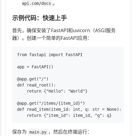
。
api.com/docs
示例代码：快速上手
首先，确保安装了FastAPI和uvicorn（ASGI服务
器）。创建一个简单的FastAPI应用：
from fastapi import FastAPI

app = FastAPI()

@app.get("/")

def read_root():

    return {"Hello": "World"}

@app.get("/items/{item_id}")

def read_item(item_id: int, q: str = None):

保存为
，然后在终端运行：
main.py